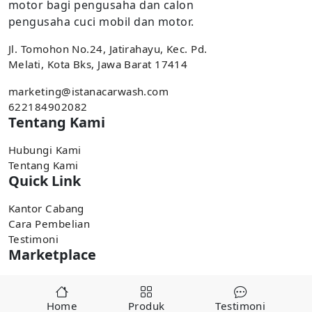
motor bagi pengusaha dan calon
pengusaha cuci mobil dan motor.
Jl. Tomohon No.24, Jatirahayu, Kec. Pd.
Melati, Kota Bks, Jawa Barat 17414
marketing@istanacarwash.com
622184902082
Tentang Kami
Hubungi Kami
Tentang Kami
Quick Link
Kantor Cabang
Cara Pembelian
Testimoni
Marketplace
Pembelian tersedia di marketplace,
Home
Produk
Testimoni
Tokopedia
Shopee