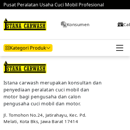
Pusat Peralatan Usaha Cuci Mobil Profesional
Konsumen
Ca
Kategori Produk
Hidrolik Mobil
Hidrolik Motor
Kompresor
Istana carwash merupakan konsultan dan
penyediaan peralatan cuci mobil dan
motor bagi pengusaha dan calon
pengusaha cuci mobil dan motor.
Mesin Air
Jl. Tomohon No.24, Jatirahayu, Kec. Pd.
Melati, Kota Bks, Jawa Barat 17414