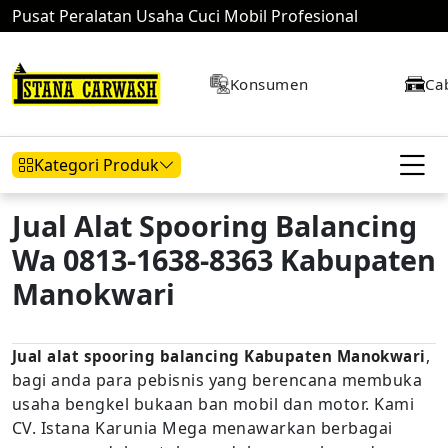
Pusat Peralatan Usaha Cuci Mobil Profesional
Konsumen
Ca
Kategori Produk
Jual Alat Spooring Balancing
Wa 0813-1638-8363 Kabupaten
Hidrolik Mobil
Hidrolik Motor
Kompresor
Manokwari
,
Jual alat spooring balancing Kabupaten Manokwari
Mesin Air
bagi anda para pebisnis yang berencana membuka
usaha bengkel bukaan ban mobil dan motor. Kami
CV. Istana Karunia Mega menawarkan berbagai