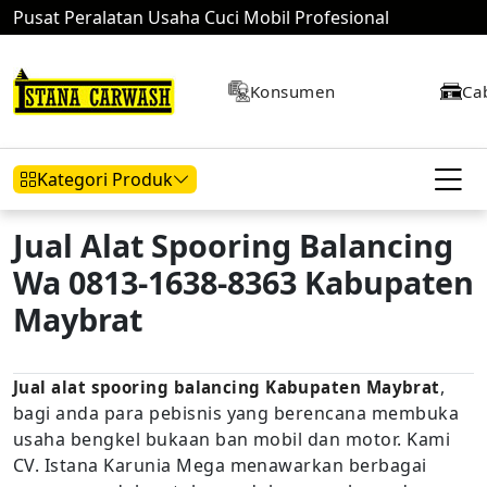
Pusat Peralatan Usaha Cuci Mobil Profesional
Konsumen
Ca
Kategori Produk
Jual Alat Spooring Balancing
Wa 0813-1638-8363 Kabupaten
Hidrolik Mobil
Hidrolik Motor
Kompresor
Maybrat
,
Jual alat spooring balancing Kabupaten Maybrat
Mesin Air
bagi anda para pebisnis yang berencana membuka
usaha bengkel bukaan ban mobil dan motor. Kami
CV. Istana Karunia Mega menawarkan berbagai