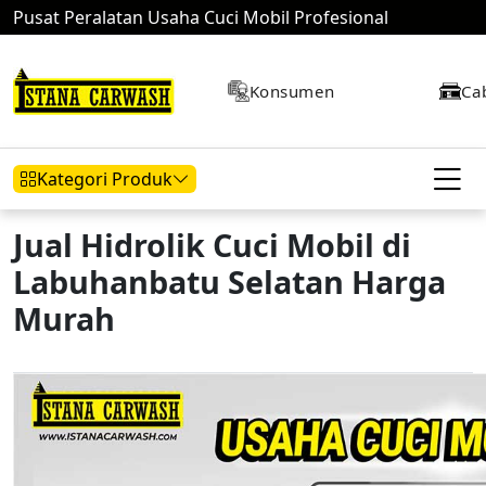
Pusat Peralatan Usaha Cuci Mobil Profesional
Konsumen
Ca
Kategori Produk
Jual Hidrolik Cuci Mobil di
Labuhanbatu Selatan Harga
Hidrolik Mobil
Hidrolik Motor
Kompresor
Murah
Mesin Air