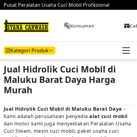
Pusat Peralatan Usaha Cuci Mobil Profesional
Konsumen
Ca
Kategori Produk
Jual Hidrolik Cuci Mobil di
Maluku Barat Daya Harga
Hidrolik Mobil
Hidrolik Motor
Kompresor
Murah
Jual Hidrolik Cuci Mobil di Maluku Barat Daya
–
Mesin Air
Kami adalah perusahaan penyedia
alat cuci mobil
dan motor kami juga menyediakan Peralatan Usaha
Cuci Steam, mesin cuci mobil, paket usaha cuci