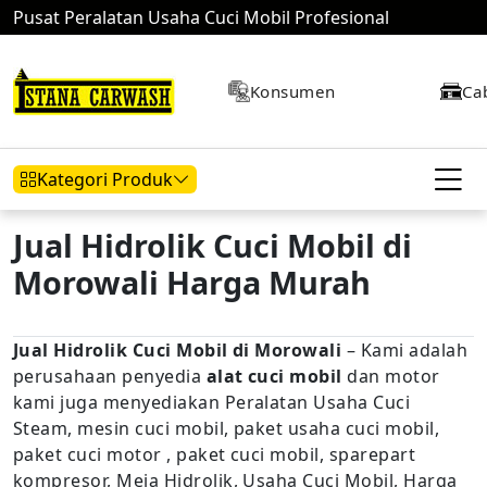
Pusat Peralatan Usaha Cuci Mobil Profesional
Konsumen
Ca
Kategori Produk
Jual Hidrolik Cuci Mobil di
Morowali Harga Murah
Hidrolik Mobil
Hidrolik Motor
Kompresor
Jual Hidrolik Cuci Mobil di Morowali
– Kami adalah
perusahaan penyedia
alat cuci mobil
dan motor
Mesin Air
kami juga menyediakan Peralatan Usaha Cuci
Steam, mesin cuci mobil, paket usaha cuci mobil,
paket cuci motor , paket cuci mobil, sparepart
kompresor, Meja Hidrolik, Usaha Cuci Mobil, Harga