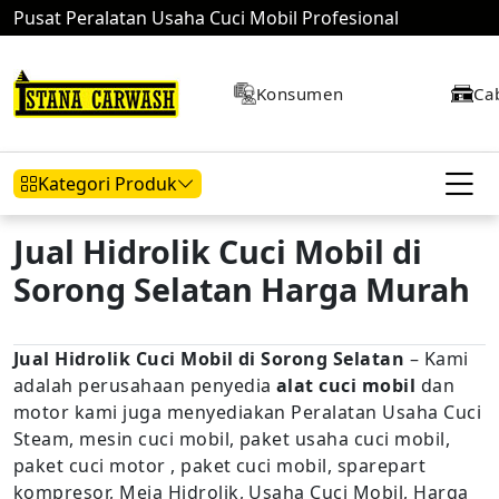
Pusat Peralatan Usaha Cuci Mobil Profesional
Konsumen
Ca
Kategori Produk
Jual Hidrolik Cuci Mobil di
Sorong Selatan Harga Murah
Hidrolik Mobil
Hidrolik Motor
Kompresor
Jual Hidrolik Cuci Mobil di Sorong Selatan
– Kami
adalah perusahaan penyedia
alat cuci mobil
dan
Mesin Air
motor kami juga menyediakan Peralatan Usaha Cuci
Steam, mesin cuci mobil, paket usaha cuci mobil,
paket cuci motor , paket cuci mobil, sparepart
kompresor, Meja Hidrolik, Usaha Cuci Mobil, Harga