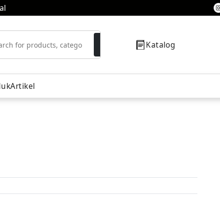
al
Katalog
duk
Artikel
resor