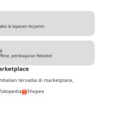
saksi & layanan terjamin
i
ffline, pembayaran fleksibel
rketplace
mbelian tersedia di marketplace,
Tokopedia
Shopee