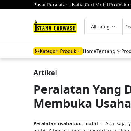
Pusat Peralatan Usaha Cuci Mobil Profesion
Home
Tentang
Pro
Kategori Produk
Artikel
Hidrolik Mobil
Hidrolik Motor
Komp
Peralatan Yang 
Membuka Usaha 
Mesin Air
Peralatan usaha cuci mobil
– Apa saja 
mobil ? berapa modal yang dibutuhkan 