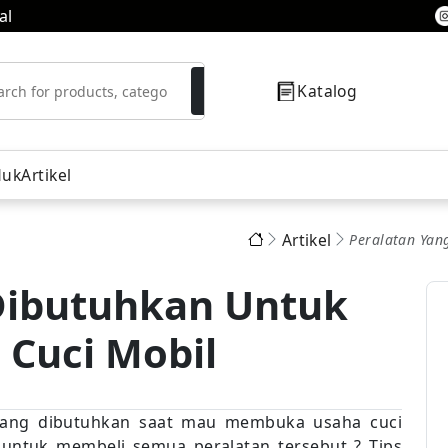
al
Katalog
duk
Artikel
Artikel
Peralatan Yan
resor
Dibutuhkan Untuk
Cuci Mobil
yang dibutuhkan saat mau membuka usaha cuci
untuk membeli semua peralatan tersebut ? Tips