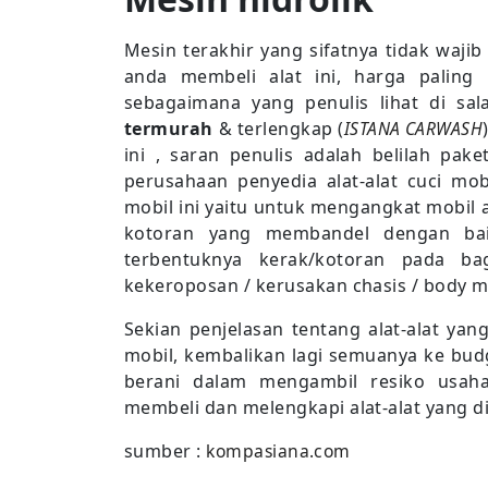
Mesin terakhir yang sifatnya tidak waji
anda membeli alat ini, harga palin
sebagaimana yang penulis lihat di sal
termurah
& terlengkap (
ISTANA CARWASH
ini , saran penulis adalah belilah pak
perusahaan penyedia alat-alat cuci mob
mobil ini yaitu untuk mengangkat mobil 
kotoran yang membandel dengan baik
terbentuknya kerak/kotoran pada b
kekeroposan / kerusakan chasis / body m
Sekian penjelasan tentang alat-alat ya
mobil, kembalikan lagi semuanya ke budg
berani dalam mengambil resiko usaha
membeli dan melengkapi alat-alat yang d
sumber :
kompasiana.com