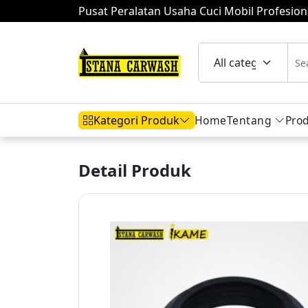
Pusat Peralatan Usaha Cuci Mobil Profesion
Home
Tentang
Pro
Kategori Produk
Detail Produk
Hidrolik Mobil
Hidrolik Motor
Komp
Mesin Air