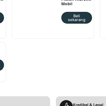
Mobil
Beli
sekarang
k
Kredibel & Legal