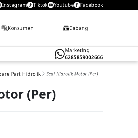
Instagram
Tiktok
Youtube
Facebook
Konsumen
Cabang
Marketing
6285859002666
pare Part Hidrolik
Seal Hidrolik Motor (Per)
otor (Per)