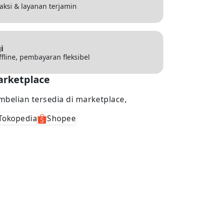
saksi & layanan terjamin
i
ffline, pembayaran fleksibel
rketplace
mbelian tersedia di marketplace,
Tokopedia
Shopee