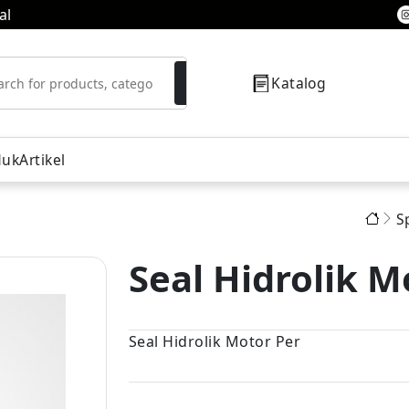
al
Katalog
duk
Artikel
S
resor
Seal Hidrolik M
Seal Hidrolik Motor Per