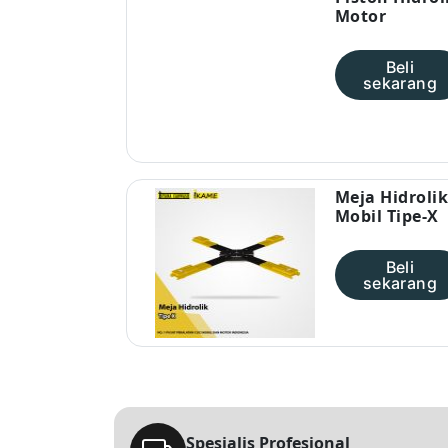
Motor
Beli
sekarang
Meja Hidroli
Mobil Tipe-X
Beli
sekarang
Spesialis Profesional