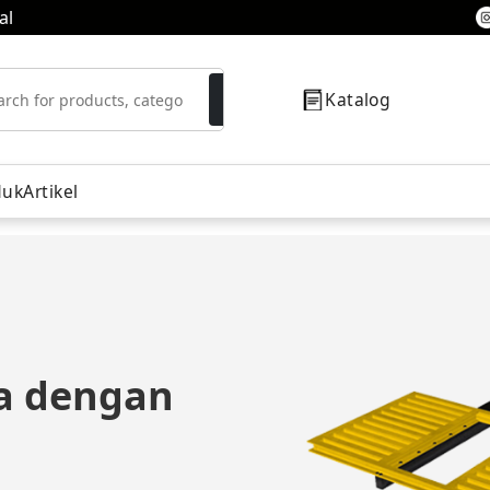
al
Katalog
duk
Artikel
resor
ma dengan