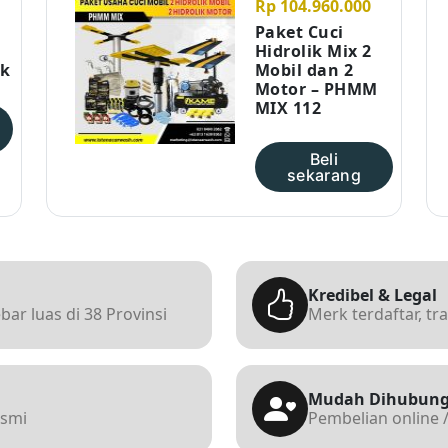
Rp 104.960.000
Paket Cuci
Hidrolik Mix 2
ik
Mobil dan 2
Motor – PHMM
MIX 112
Beli
sekarang
Kredibel & Legal
ar luas di 38 Provinsi
Merk terdaftar, tr
Mudah Dihubung
esmi
Pembelian online /