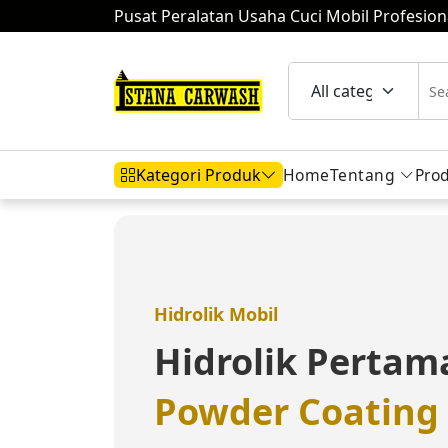
Pusat Peralatan Usaha Cuci Mobil Profesion
Home
Tentang
Pro
Kategori Produk
Hidrolik Mobil
Hidrolik Motor
Komp
Hidrolik Mobil
Hidrolik Perta
Mesin Air
Powder Coating