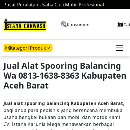
Pusat Peralatan Usaha Cuci Mobil Profesional
Konsumen
Ca
Kategori Produk
Jual Alat Spooring Balancing
Wa 0813-1638-8363 Kabupaten
Hidrolik Mobil
Hidrolik Motor
Kompresor
Aceh Barat
,
Jual alat spooring balancing Kabupaten Aceh Barat
Mesin Air
bagi anda para pebisnis yang berencana membuka
usaha bengkel bukaan ban mobil dan motor. Kami
CV. Istana Karunia Mega menawarkan berbagai