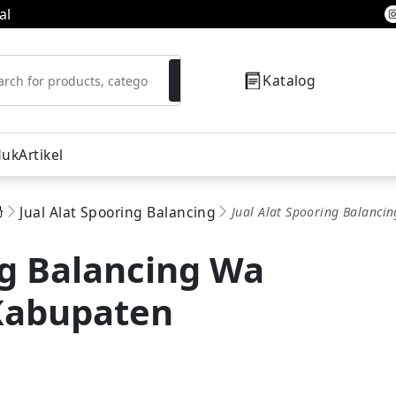
al
Katalog
duk
Artikel
Jual Alat Spooring Balancing
Jual Alat Spooring Balanc
resor
ng Balancing Wa
Kabupaten