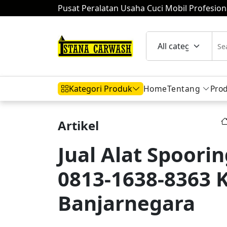
Pusat Peralatan Usaha Cuci Mobil Profesion
Home
Tentang
Pro
Kategori Produk
Artikel
Hidrolik Mobil
Hidrolik Motor
Komp
Jual Alat Spoori
0813-1638-8363 
Mesin Air
Banjarnegara