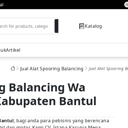
al
Katalog
duk
Artikel
Jual Alat Spooring Balancing
Jual Alat Spooring 
resor
ng Balancing Wa
Kabupaten Bantul
Bantul
, bagi anda para pebisnis yang berencana
l dan motor. Kami CV. Istana Karunia Mega