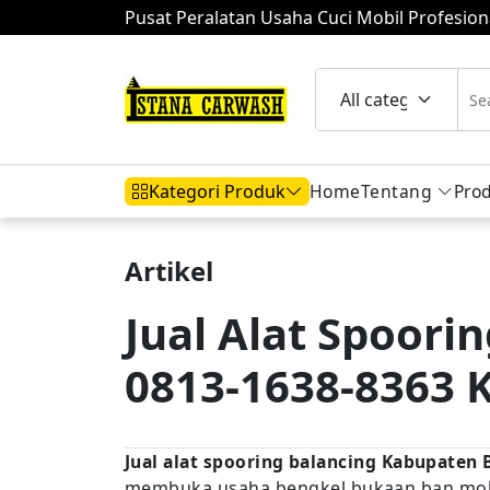
Pusat Peralatan Usaha Cuci Mobil Profesion
Home
Tentang
Pro
Kategori Produk
Artikel
Hidrolik Mobil
Hidrolik Motor
Komp
Jual Alat Spoori
0813-1638-8363 
Mesin Air
Jual alat spooring balancing Kabupaten 
membuka usaha bengkel bukaan ban mobi