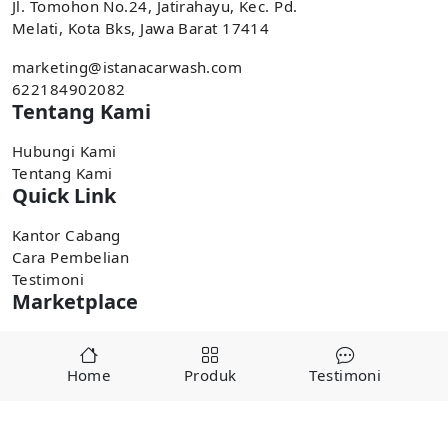
Jl. Tomohon No.24, Jatirahayu, Kec. Pd.
Melati, Kota Bks, Jawa Barat 17414
marketing@istanacarwash.com
622184902082
Tentang Kami
Hubungi Kami
Tentang Kami
Quick Link
Kantor Cabang
Cara Pembelian
Testimoni
Marketplace
Pembelian tersedia di marketplace,
Home
Produk
Testimoni
Tokopedia
Shopee
Copyright ©
2025
alatcucianmobiljakarta.com by
istancarwash