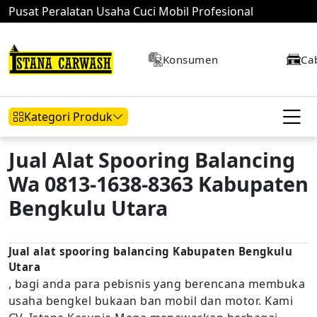
Pusat Peralatan Usaha Cuci Mobil Profesional
Konsumen
Ca
Kategori Produk
Jual Alat Spooring Balancing
Wa 0813-1638-8363 Kabupaten
Hidrolik Mobil
Hidrolik Motor
Kompresor
Bengkulu Utara
Jual alat spooring balancing Kabupaten Bengkulu
Mesin Air
Utara
, bagi anda para pebisnis yang berencana membuka
usaha bengkel bukaan ban mobil dan motor. Kami