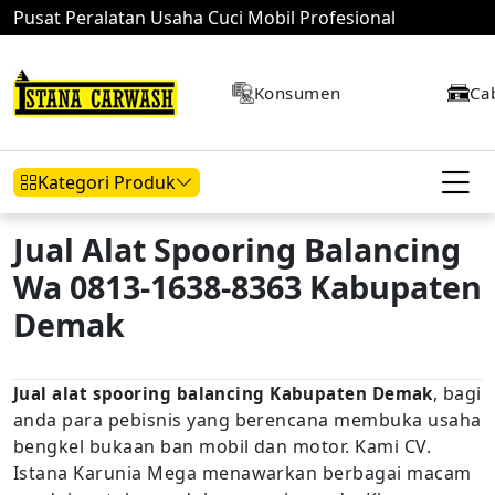
Pusat Peralatan Usaha Cuci Mobil Profesional
Konsumen
Ca
Kategori Produk
Jual Alat Spooring Balancing
Wa 0813-1638-8363 Kabupaten
Hidrolik Mobil
Hidrolik Motor
Kompresor
Demak
, bagi
Jual alat spooring balancing Kabupaten Demak
Mesin Air
anda para pebisnis yang berencana membuka usaha
bengkel bukaan ban mobil dan motor. Kami CV.
Istana Karunia Mega menawarkan berbagai macam