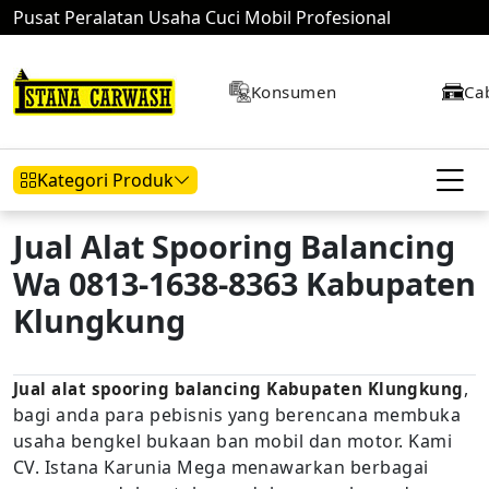
Pusat Peralatan Usaha Cuci Mobil Profesional
Konsumen
Ca
Kategori Produk
Jual Alat Spooring Balancing
Wa 0813-1638-8363 Kabupaten
Hidrolik Mobil
Hidrolik Motor
Kompresor
Klungkung
,
Jual alat spooring balancing Kabupaten Klungkung
Mesin Air
bagi anda para pebisnis yang berencana membuka
usaha bengkel bukaan ban mobil dan motor. Kami
CV. Istana Karunia Mega menawarkan berbagai