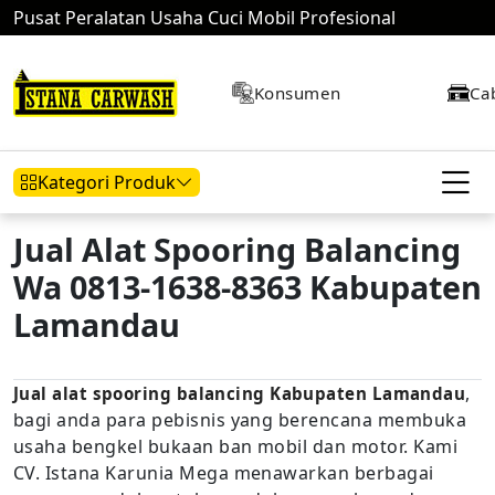
Pusat Peralatan Usaha Cuci Mobil Profesional
Konsumen
Ca
Kategori Produk
Jual Alat Spooring Balancing
Wa 0813-1638-8363 Kabupaten
Hidrolik Mobil
Hidrolik Motor
Kompresor
Lamandau
,
Jual alat spooring balancing Kabupaten Lamandau
Mesin Air
bagi anda para pebisnis yang berencana membuka
usaha bengkel bukaan ban mobil dan motor. Kami
CV. Istana Karunia Mega menawarkan berbagai