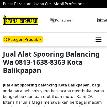
Pusat Peralatan Usaha Cuci Mobil Profesional
Konsumen
Ca
Kategori Produk
Jual Alat Spooring Balancing
Wa 0813-1638-8363 Kota
Hidrolik Mobil
Hidrolik Motor
Kompresor
Balikpapan
, bagi
Jual alat spooring balancing Kota Balikpapan
Mesin Air
anda para pebisnis yang berencana membuka usaha
bengkel bukaan ban mobil dan motor. Kami CV.
Istana Karunia Mega menawarkan berbagai macam