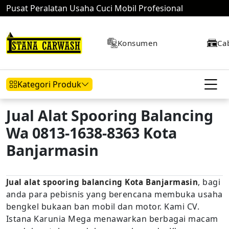
Pusat Peralatan Usaha Cuci Mobil Profesional
Konsumen
Ca
Kategori Produk
Jual Alat Spooring Balancing
Wa 0813-1638-8363 Kota
Hidrolik Mobil
Hidrolik Motor
Kompresor
Banjarmasin
, bagi
Jual alat spooring balancing Kota Banjarmasin
Mesin Air
anda para pebisnis yang berencana membuka usaha
bengkel bukaan ban mobil dan motor. Kami CV.
Istana Karunia Mega menawarkan berbagai macam