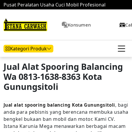
Pusat Peralatan Usaha Cuci Mobil Profesional
Konsumen
Ca
Kategori Produk
Jual Alat Spooring Balancing
Wa 0813-1638-8363 Kota
Hidrolik Mobil
Hidrolik Motor
Kompresor
Gunungsitoli
, bagi
Jual alat spooring balancing Kota Gunungsitoli
Mesin Air
anda para pebisnis yang berencana membuka usaha
bengkel bukaan ban mobil dan motor. Kami CV.
Istana Karunia Mega menawarkan berbagai macam