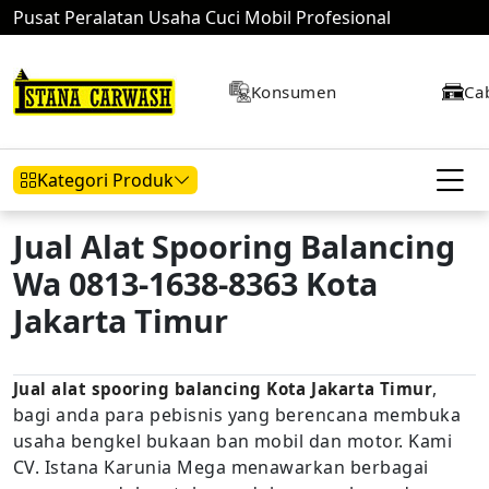
Pusat Peralatan Usaha Cuci Mobil Profesional
Konsumen
Ca
Kategori Produk
Jual Alat Spooring Balancing
Wa 0813-1638-8363 Kota
Hidrolik Mobil
Hidrolik Motor
Kompresor
Jakarta Timur
,
Jual alat spooring balancing Kota Jakarta Timur
Mesin Air
bagi anda para pebisnis yang berencana membuka
usaha bengkel bukaan ban mobil dan motor. Kami
CV. Istana Karunia Mega menawarkan berbagai