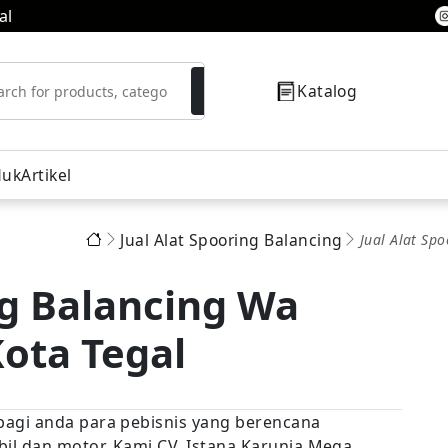
al
Katalog
duk
Artikel
Jual Alat Spooring Balancing
Jual Alat Sp
resor
ng Balancing Wa
ota Tegal
 bagi anda para pebisnis yang berencana
l dan motor. Kami CV. Istana Karunia Mega