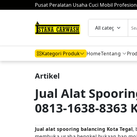
Pusat Peralatan Usaha Cuci Mobil Profesion
Home
Tentang
Pro
Kategori Produk
Artikel
Hidrolik Mobil
Hidrolik Motor
Komp
Jual Alat Spoori
0813-1638-8363 K
Mesin Air
Jual alat spooring balancing Kota Tegal
,
membuka usaha bengkel bukaan ban mobi