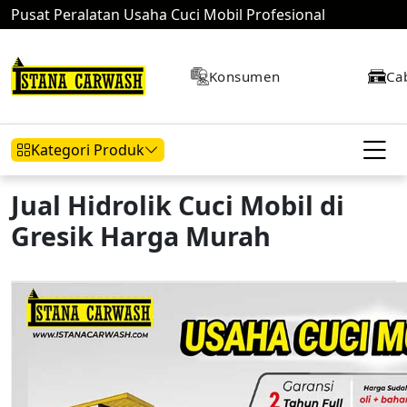
Pusat Peralatan Usaha Cuci Mobil Profesional
Konsumen
Ca
Kategori Produk
Jual Hidrolik Cuci Mobil di
Gresik Harga Murah
Hidrolik Mobil
Hidrolik Motor
Kompresor
Mesin Air