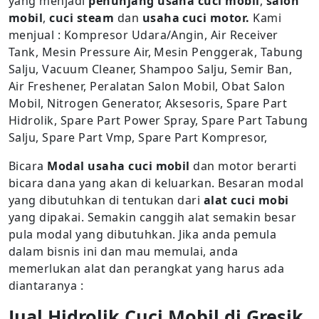
yang menjadi
penunjang usaha cuci mobil
,
salon
mobil
,
cuci steam
dan
usaha cuci motor.
Kami
menjual : Kompresor Udara/Angin, Air Receiver
Tank, Mesin Pressure Air, Mesin Penggerak, Tabung
Salju, Vacuum Cleaner, Shampoo Salju, Semir Ban,
Air Freshener, Peralatan Salon Mobil, Obat Salon
Mobil, Nitrogen Generator, Aksesoris, Spare Part
Hidrolik, Spare Part Power Spray, Spare Part Tabung
Salju, Spare Part Vmp, Spare Part Kompresor,
Bicara
Modal usaha cuci mobil
dan motor berarti
bicara dana yang akan di keluarkan. Besaran modal
yang dibutuhkan di tentukan dari
alat cuci mobi
yang dipakai. Semakin canggih alat semakin besar
pula modal yang dibutuhkan. Jika anda pemula
dalam bisnis ini dan mau memulai, anda
memerlukan alat dan perangkat yang harus ada
diantaranya :
Jual Hidrolik Cuci Mobil di Gresik