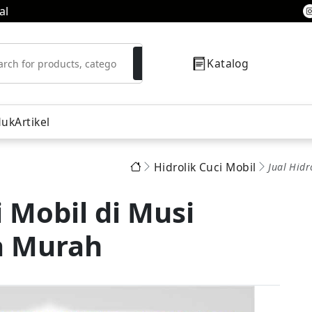
al
Katalog
duk
Artikel
Hidrolik Cuci Mobil
Jual Hid
resor
i Mobil di Musi
a Murah