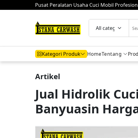
Pusat Peralatan Usaha Cuci Mobil Profesion
Home
Tentang
Pro
Kategori Produk
Artikel
Hidrolik Mobil
Hidrolik Motor
Komp
Jual Hidrolik Cuc
Banyuasin Harg
Mesin Air