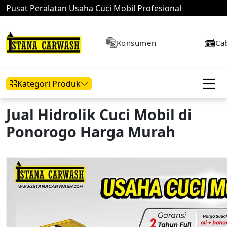
Pusat Peralatan Usaha Cuci Mobil Profesional
Konsumen
Ca
Kategori Produk
Jual Hidrolik Cuci Mobil di
Ponorogo Harga Murah
Hidrolik Mobil
Hidrolik Motor
Kompresor
Mesin Air