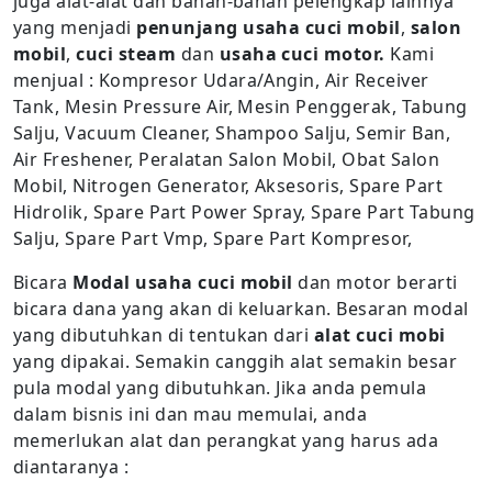
juga alat-alat dan bahan-bahan pelengkap lainnya
yang menjadi
penunjang usaha cuci mobil
,
salon
mobil
,
cuci steam
dan
usaha cuci motor.
Kami
menjual : Kompresor Udara/Angin, Air Receiver
Tank, Mesin Pressure Air, Mesin Penggerak, Tabung
Salju, Vacuum Cleaner, Shampoo Salju, Semir Ban,
Air Freshener, Peralatan Salon Mobil, Obat Salon
Mobil, Nitrogen Generator, Aksesoris, Spare Part
Hidrolik, Spare Part Power Spray, Spare Part Tabung
Salju, Spare Part Vmp, Spare Part Kompresor,
Bicara
Modal usaha cuci mobil
dan motor berarti
bicara dana yang akan di keluarkan. Besaran modal
yang dibutuhkan di tentukan dari
alat cuci mobi
yang dipakai. Semakin canggih alat semakin besar
pula modal yang dibutuhkan. Jika anda pemula
dalam bisnis ini dan mau memulai, anda
memerlukan alat dan perangkat yang harus ada
diantaranya :