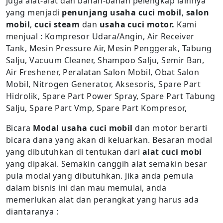
juga alat-alat dan bahan-bahan pelengkap lainnya
yang menjadi
penunjang usaha cuci mobil
,
salon
mobil
,
cuci steam
dan
usaha cuci motor.
Kami
menjual : Kompresor Udara/Angin, Air Receiver
Tank, Mesin Pressure Air, Mesin Penggerak, Tabung
Salju, Vacuum Cleaner, Shampoo Salju, Semir Ban,
Air Freshener, Peralatan Salon Mobil, Obat Salon
Mobil, Nitrogen Generator, Aksesoris, Spare Part
Hidrolik, Spare Part Power Spray, Spare Part Tabung
Salju, Spare Part Vmp, Spare Part Kompresor,
Bicara
Modal usaha cuci mobil
dan motor berarti
bicara dana yang akan di keluarkan. Besaran modal
yang dibutuhkan di tentukan dari
alat cuci mobi
yang dipakai. Semakin canggih alat semakin besar
pula modal yang dibutuhkan. Jika anda pemula
dalam bisnis ini dan mau memulai, anda
memerlukan alat dan perangkat yang harus ada
diantaranya :