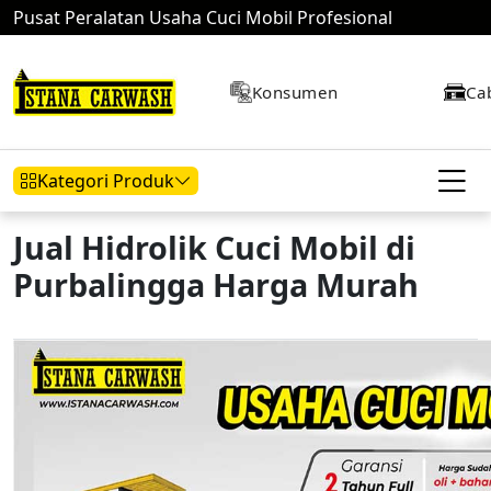
Pusat Peralatan Usaha Cuci Mobil Profesional
Konsumen
Ca
Kategori Produk
Jual Hidrolik Cuci Mobil di
Purbalingga Harga Murah
Hidrolik Mobil
Hidrolik Motor
Kompresor
Mesin Air