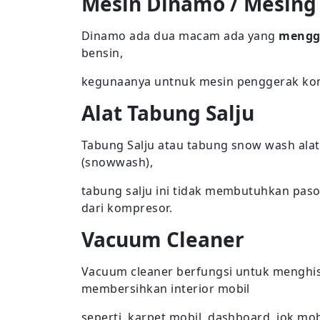
Mesin Dinamo / Mesing
Dinamo ada dua macam ada yang
menggu
bensin,
kegunaanya untnuk mesin penggerak komp
Alat Tabung Salju
Tabung Salju atau tabung snow wash alat
(snowwash),
tabung salju ini tidak membutuhkan paso
dari kompresor.
Vacuum Cleaner
Vacuum cleaner berfungsi untuk menghi
membersihkan interior mobil
seperti, karpet mobil, dashboard, jok mob