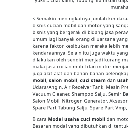
yuks… chat kami, hubungi kami dan dapa
murah
< Semakin meningkatnya jumlah kendara
bisnis cucian mobil dan motor yang sanga
bisnis yang bergerak di bidang jasa per
umum lagi banyak orang diluarsana yang
karena faktor kesibukan mereka lebih m
kendaraannya. Selain itu juga waktu yan
dilakukan oleh sendiri menjadi kurang m
maka jasa cucian mobil dan motor menjad
juga alat-alat dan bahan-bahan pelengka
mobil
,
salon mobil
,
cuci steam
dan
usah
Udara/Angin, Air Receiver Tank, Mesin Pr
Vacuum Cleaner, Shampoo Salju, Semir Ban
Salon Mobil, Nitrogen Generator, Aksesori
Spare Part Tabung Salju, Spare Part Vmp,
Bicara
Modal usaha cuci mobil
dan motor
Besaran modal yang dibutuhkan di tentu