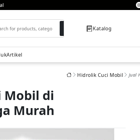
al
Katalog
duk
Artikel
Hidrolik Cuci Mobil
Jual 
resor
i Mobil di
ga Murah