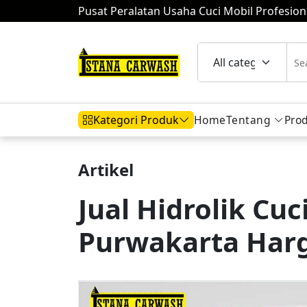
Pusat Peralatan Usaha Cuci Mobil Profesion
Home
Tentang
Pro
Kategori Produk
Artikel
Hidrolik Mobil
Hidrolik Motor
Komp
Jual Hidrolik Cuc
Purwakarta Har
Mesin Air