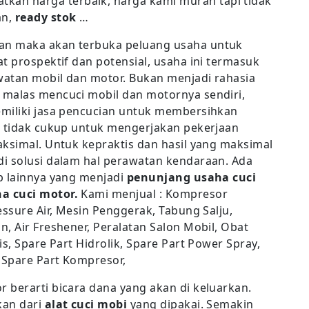
tkan harga terbaik, harga kami murah tapi tidak
an,
ready stok
…
an maka akan terbuka peluang usaha untuk
t prospektif dan potensial, usaha ini termasuk
awatan mobil dan motor. Bukan menjadi rahasia
 malas mencuci mobil dan motornya sendiri,
emiliki jasa pencucian untuk membersihkan
g tidak cukup untuk mengerjakan pekerjaan
aksimal. Untuk kepraktis dan hasil yang maksimal
i solusi dalam hal perawatan kendaraan. Ada
p lainnya yang menjadi
penunjang usaha cuci
a cuci motor.
Kami menjual : Kompresor
essure Air, Mesin Penggerak, Tabung Salju,
, Air Freshener, Peralatan Salon Mobil, Obat
s, Spare Part Hidrolik, Spare Part Power Spray,
 Spare Part Kompresor,
 berarti bicara dana yang akan di keluarkan.
kan dari
alat cuci mobi
yang dipakai. Semakin