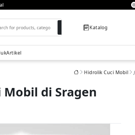
al
Katalog
duk
Artikel
Hidrolik Cuci Mobil
resor
i Mobil di Sragen