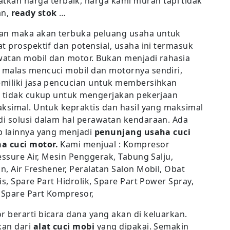
tkan harga terbaik, harga kami murah tapi tidak
an,
ready stok
…
an maka akan terbuka peluang usaha untuk
t prospektif dan potensial, usaha ini termasuk
awatan mobil dan motor. Bukan menjadi rahasia
 malas mencuci mobil dan motornya sendiri,
emiliki jasa pencucian untuk membersihkan
g tidak cukup untuk mengerjakan pekerjaan
aksimal. Untuk kepraktis dan hasil yang maksimal
i solusi dalam hal perawatan kendaraan. Ada
p lainnya yang menjadi
penunjang usaha cuci
a cuci motor.
Kami menjual : Kompresor
essure Air, Mesin Penggerak, Tabung Salju,
, Air Freshener, Peralatan Salon Mobil, Obat
s, Spare Part Hidrolik, Spare Part Power Spray,
 Spare Part Kompresor,
 berarti bicara dana yang akan di keluarkan.
kan dari
alat cuci mobi
yang dipakai. Semakin