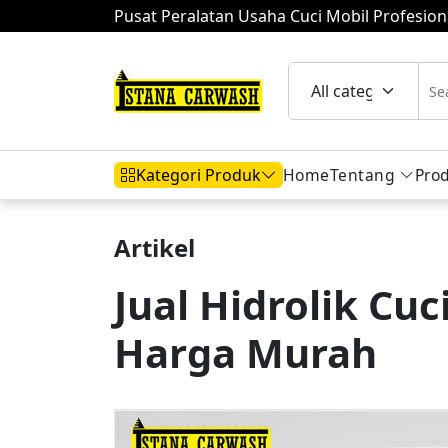
Pusat Peralatan Usaha Cuci Mobil Profesion
Home
Tentang
Pro
Kategori Produk
Artikel
Hidrolik Mobil
Hidrolik Motor
Komp
Jual Hidrolik Cuc
Harga Murah
Mesin Air