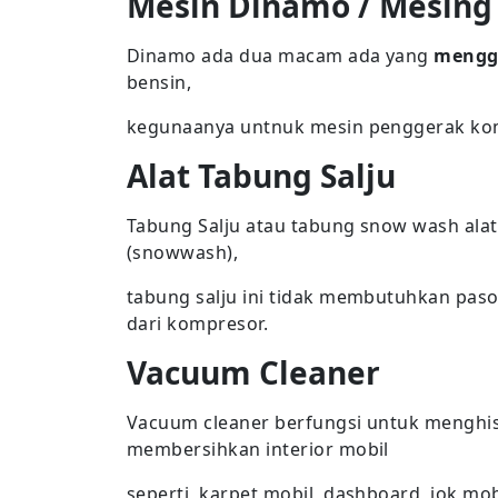
Mesin Dinamo / Mesing
Dinamo ada dua macam ada yang
menggu
bensin,
kegunaanya untnuk mesin penggerak komp
Alat Tabung Salju
Tabung Salju atau tabung snow wash alat
(snowwash),
tabung salju ini tidak membutuhkan paso
dari kompresor.
Vacuum Cleaner
Vacuum cleaner berfungsi untuk menghi
membersihkan interior mobil
seperti, karpet mobil, dashboard, jok mob