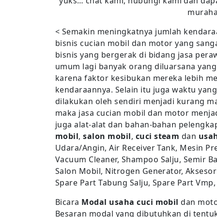
yuks… chat kami, hubungi kami dan dapa
murah
< Semakin meningkatnya jumlah kendara
bisnis cucian mobil dan motor yang sanga
bisnis yang bergerak di bidang jasa per
umum lagi banyak orang diluarsana yang
karena faktor kesibukan mereka lebih m
kendaraannya. Selain itu juga waktu yan
dilakukan oleh sendiri menjadi kurang m
maka jasa cucian mobil dan motor menjad
juga alat-alat dan bahan-bahan pelengka
mobil
,
salon mobil
,
cuci steam
dan
usah
Udara/Angin, Air Receiver Tank, Mesin Pr
Vacuum Cleaner, Shampoo Salju, Semir Ban
Salon Mobil, Nitrogen Generator, Aksesori
Spare Part Tabung Salju, Spare Part Vmp,
Bicara
Modal usaha cuci mobil
dan motor
Besaran modal yang dibutuhkan di tentu