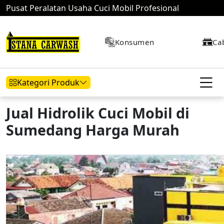
Pusat Peralatan Usaha Cuci Mobil Profesional
Konsumen
Ca
Kategori Produk
Jual Hidrolik Cuci Mobil di
Sumedang Harga Murah
Hidrolik Mobil
Hidrolik Motor
Kompresor
Mesin Air