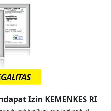
ndapat Izin KEMENKES RI
produk semir ban Ikame yang kami produksi