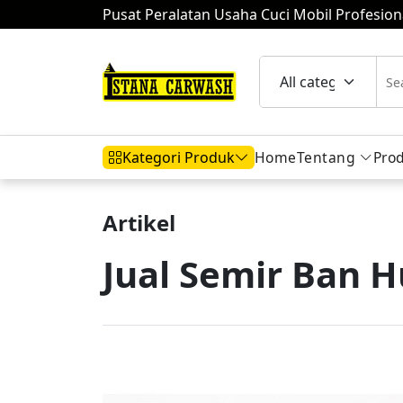
Pusat Peralatan Usaha Cuci Mobil Profesion
Home
Tentang
Pro
Kategori Produk
Artikel
Hidrolik Mobil
Hidrolik Motor
Komp
Jual Semir Ban H
Mesin Air