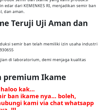
zin edar dari KEMENKES RI, menjadikan semir ban
al, dan aman.
me Teruji Uji Aman dan
si semir ban telah memiliki izin usaha industri
7930655
ian di laboratorium, demi menjaga kualitas
an premium Ikame
. haloo kak…
mir ban ikame nya… boleh,
ubungi kami via chat whatsapp
ya..!!!