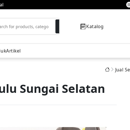
al
Katalog
duk
Artikel
Jual S
resor
ulu Sungai Selatan