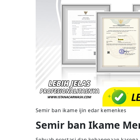
Semir ban ikame ijin edar kemenkes
Semir ban Ikame Me
Sebuah prestasi dan kebanggaan karena 