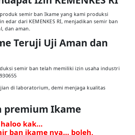
produk semir ban Ikame yang kami produksi
zin edar dari KEMENKES RI, menjadikan semir ban
al, dan aman.
me Teruji Uji Aman dan
si semir ban telah memiliki izin usaha industri
7930655
ian di laboratorium, demi menjaga kualitas
an premium Ikame
. haloo kak…
mir ban ikame nya… boleh,