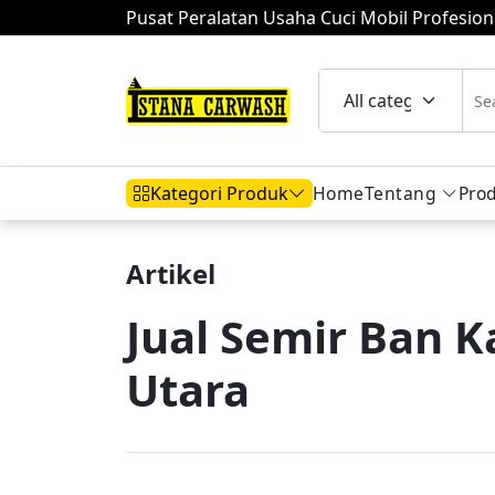
Pusat Peralatan Usaha Cuci Mobil Profesion
Home
Tentang
Pro
Kategori Produk
Artikel
Hidrolik Mobil
Hidrolik Motor
Komp
Jual Semir Ban 
Utara
Mesin Air