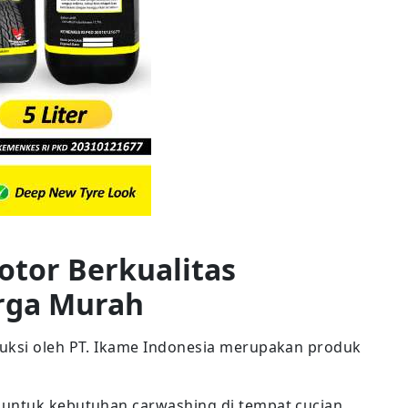
otor Berkualitas
rga Murah
duksi oleh PT. Ikame Indonesia merupakan produk
 untuk kebutuhan carwashing di tempat cucian