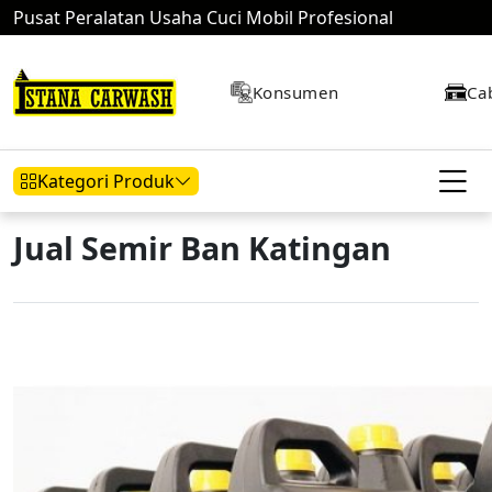
Pusat Peralatan Usaha Cuci Mobil Profesional
Konsumen
Ca
Kategori Produk
Jual Semir Ban Katingan
Hidrolik Mobil
Hidrolik Motor
Kompresor
Mesin Air