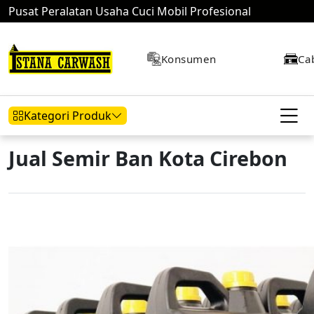
Pusat Peralatan Usaha Cuci Mobil Profesional
Konsumen
Ca
Kategori Produk
Jual Semir Ban Kota Cirebon
Hidrolik Mobil
Hidrolik Motor
Kompresor
Mesin Air