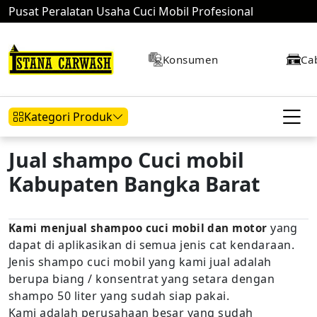
Pusat Peralatan Usaha Cuci Mobil Profesional
Konsumen
Ca
Kategori Produk
Jual shampo Cuci mobil
Kabupaten Bangka Barat
Hidrolik Mobil
Hidrolik Motor
Kompresor
yang
Kami menjual shampoo cuci mobil dan motor
dapat di aplikasikan di semua jenis cat kendaraan.
Mesin Air
Jenis shampo cuci mobil yang kami jual adalah
berupa biang / konsentrat yang setara dengan
shampo 50 liter yang sudah siap pakai.
Kami adalah perusahaan besar yang sudah