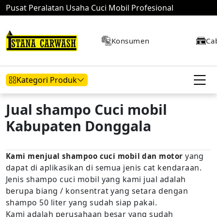
Pusat Peralatan Usaha Cuci Mobil Profesional
Konsumen
Ca
Kategori Produk
Jual shampo Cuci mobil
Kabupaten Donggala
Hidrolik Mobil
Hidrolik Motor
Kompresor
yang
Kami menjual shampoo cuci mobil dan motor
dapat di aplikasikan di semua jenis cat kendaraan.
Mesin Air
Jenis shampo cuci mobil yang kami jual adalah
berupa biang / konsentrat yang setara dengan
shampo 50 liter yang sudah siap pakai.
Kami adalah perusahaan besar yang sudah