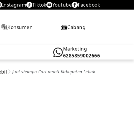
Instagram
Tiktok
Youtube
Facebook
Konsumen
Cabang
Marketing
6285859002666
bil
Jual shampo Cuci mobil Kabupaten Lebak