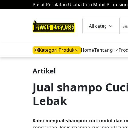
Pusat Peralatan Usaha Cuci Mobil Profesion
Home
Tentang
Pro
Kategori Produk
Artikel
Hidrolik Mobil
Hidrolik Motor
Komp
Jual shampo Cuc
Lebak
Mesin Air
Kami menjual shampoo cuci mobil dan 
kendaraan. Jenis shampo cuci mobil yang