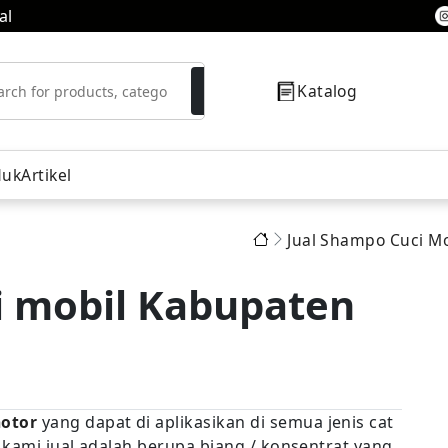
al
Katalog
duk
Artikel
Jual Shampo Cuci Mo
resor
i mobil Kabupaten
motor
yang dapat di aplikasikan di semua jenis cat
 kami jual adalah berupa biang / konsentrat yang