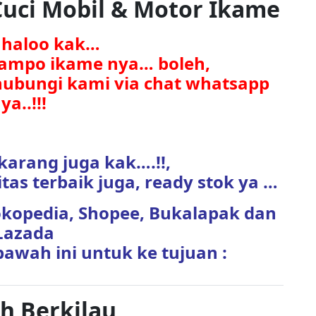
uci Mobil & Motor Ikame
. haloo kak…
hampo ikame nya… boleh,
ubungi kami via chat whatsapp
ya..!!!
karang juga kak….!!,
tas terbaik juga, ready stok ya …
Tokopedia, Shopee, Bukalapak dan
Lazada
bawah ini untuk ke tujuan :
h Berkilau