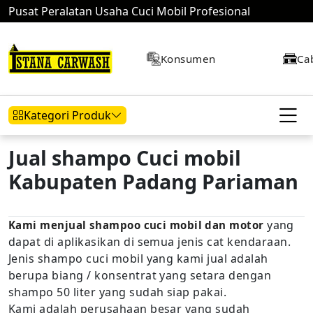
Pusat Peralatan Usaha Cuci Mobil Profesional
Konsumen
Ca
Kategori Produk
Jual shampo Cuci mobil
Kabupaten Padang Pariaman
Hidrolik Mobil
Hidrolik Motor
Kompresor
yang
Kami menjual shampoo cuci mobil dan motor
dapat di aplikasikan di semua jenis cat kendaraan.
Mesin Air
Jenis shampo cuci mobil yang kami jual adalah
berupa biang / konsentrat yang setara dengan
shampo 50 liter yang sudah siap pakai.
Kami adalah perusahaan besar yang sudah