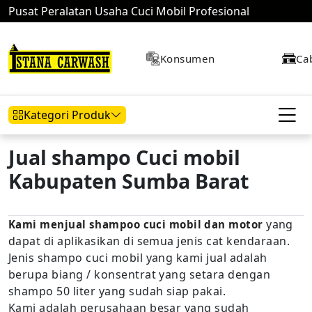
Pusat Peralatan Usaha Cuci Mobil Profesional
Konsumen
Ca
Kategori Produk
Jual shampo Cuci mobil
Kabupaten Sumba Barat
Hidrolik Mobil
Hidrolik Motor
Kompresor
yang
Kami menjual shampoo cuci mobil dan motor
dapat di aplikasikan di semua jenis cat kendaraan.
Mesin Air
Jenis shampo cuci mobil yang kami jual adalah
berupa biang / konsentrat yang setara dengan
shampo 50 liter yang sudah siap pakai.
Kami adalah perusahaan besar yang sudah