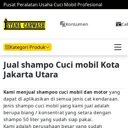
Pusat Peralatan Usaha Cuci Mobil Profesional
Konsumen
Ca
Kategori Produk
Jual shampo Cuci mobil Kota
Jakarta Utara
Hidrolik Mobil
Hidrolik Motor
Kompresor
yang
Kami menjual shampoo cuci mobil dan motor
dapat di aplikasikan di semua jenis cat kendaraan.
Mesin Air
Jenis shampo cuci mobil yang kami jual adalah
berupa biang / konsentrat yang setara dengan
shampo 50 liter yang sudah siap pakai.
Kami adalah perusahaan besar yang sudah