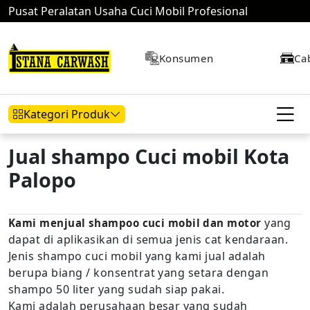
Pusat Peralatan Usaha Cuci Mobil Profesional
Konsumen
Ca
Kategori Produk
Jual shampo Cuci mobil Kota
Palopo
Hidrolik Mobil
Hidrolik Motor
Kompresor
yang
Kami menjual shampoo cuci mobil dan motor
dapat di aplikasikan di semua jenis cat kendaraan.
Mesin Air
Jenis shampo cuci mobil yang kami jual adalah
berupa biang / konsentrat yang setara dengan
shampo 50 liter yang sudah siap pakai.
Kami adalah perusahaan besar yang sudah