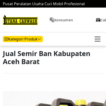
Pusat Peralatan Usaha Cuci Mobil Profesional
Konsumen
Ca
Kategori Produk
Jual Semir Ban Kabupaten
Aceh Barat
Hidrolik Mobil
Hidrolik Motor
Kompresor
Mesin Air