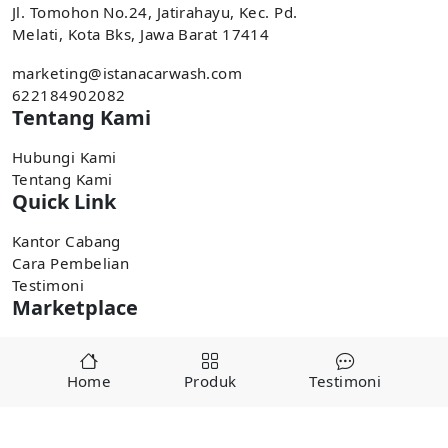
Jl. Tomohon No.24, Jatirahayu, Kec. Pd.
Melati, Kota Bks, Jawa Barat 17414
marketing@istanacarwash.com
622184902082
Tentang Kami
Hubungi Kami
Tentang Kami
Quick Link
Kantor Cabang
Cara Pembelian
Testimoni
Marketplace
Pembelian tersedia di marketplace,
Home
Produk
Testimoni
Tokopedia
Shopee
Copyright ©
2025
alatcucianmobiljakarta.com by