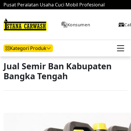
Pusat Peralatan Usaha Cuci Mobil Profesional
Konsumen
Ca
Kategori Produk
Jual Semir Ban Kabupaten
Bangka Tengah
Hidrolik Mobil
Hidrolik Motor
Kompresor
Mesin Air