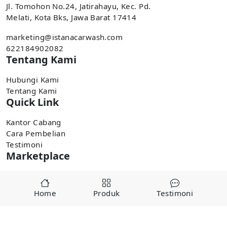
Jl. Tomohon No.24, Jatirahayu, Kec. Pd.
Melati, Kota Bks, Jawa Barat 17414
marketing@istanacarwash.com
622184902082
Tentang Kami
Hubungi Kami
Tentang Kami
Quick Link
Kantor Cabang
Cara Pembelian
Testimoni
Marketplace
Pembelian tersedia di marketplace,
Home
Produk
Testimoni
Tokopedia
Shopee
Copyright ©
2025
alatcucianmobiljakarta.com by