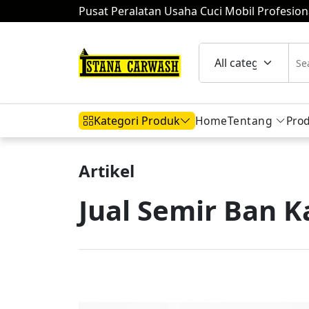
Pusat Peralatan Usaha Cuci Mobil Profesion
Home
Tentang
Pro
Kategori Produk
Artikel
Hidrolik Mobil
Hidrolik Motor
Komp
Jual Semir Ban 
Mesin Air