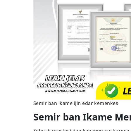
Semir ban ikame ijin edar kemenkes
Semir ban Ikame Me
Sebuah prestasi dan kebanggaan karena 