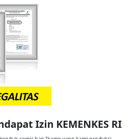
ndapat Izin KEMENKES RI
produk semir ban Ikame yang kami produksi