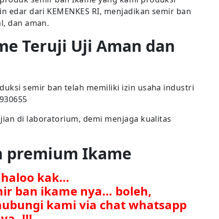
zin edar dari KEMENKES RI, menjadikan semir ban
al, dan aman.
me Teruji Uji Aman dan
si semir ban telah memiliki izin usaha industri
7930655
ian di laboratorium, demi menjaga kualitas
an premium Ikame
. haloo kak…
mir ban ikame nya… boleh,
ubungi kami via chat whatsapp
ya..!!!