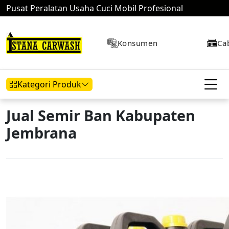
Pusat Peralatan Usaha Cuci Mobil Profesional
Konsumen
Ca
Kategori Produk
Jual Semir Ban Kabupaten
Jembrana
Hidrolik Mobil
Hidrolik Motor
Kompresor
Mesin Air