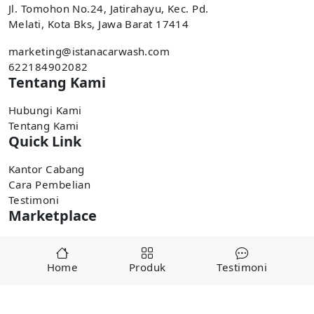
Jl. Tomohon No.24, Jatirahayu, Kec. Pd.
Melati, Kota Bks, Jawa Barat 17414
marketing@istanacarwash.com
622184902082
Tentang Kami
Hubungi Kami
Tentang Kami
Quick Link
Kantor Cabang
Cara Pembelian
Testimoni
Marketplace
Pembelian tersedia di marketplace,
Home
Produk
Testimoni
Tokopedia
Shopee
Copyright ©
2025
alatcucianmobiljakarta.com by