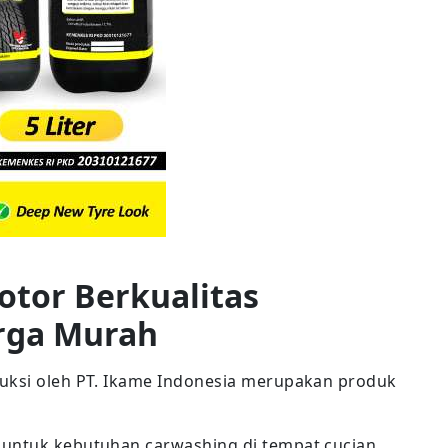
otor Berkualitas
rga Murah
duksi oleh PT. Ikame Indonesia merupakan produk
 untuk kebutuhan carwashing di tempat cucian