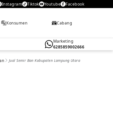
Instagram
Tiktok
Youtube
Facebook
Konsumen
Cabang
Marketing
6285859002666
Ban
Jual Semir Ban Kabupaten Lampung Utara