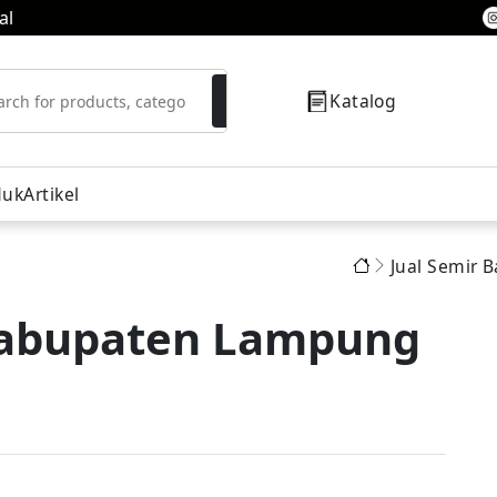
al
Katalog
duk
Artikel
Jual Semir 
resor
 Kabupaten Lampung