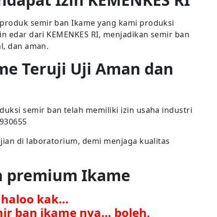
produk semir ban Ikame yang kami produksi
zin edar dari KEMENKES RI, menjadikan semir ban
al, dan aman.
me Teruji Uji Aman dan
si semir ban telah memiliki izin usaha industri
7930655
ian di laboratorium, demi menjaga kualitas
an premium Ikame
. haloo kak…
mir ban ikame nya… boleh,