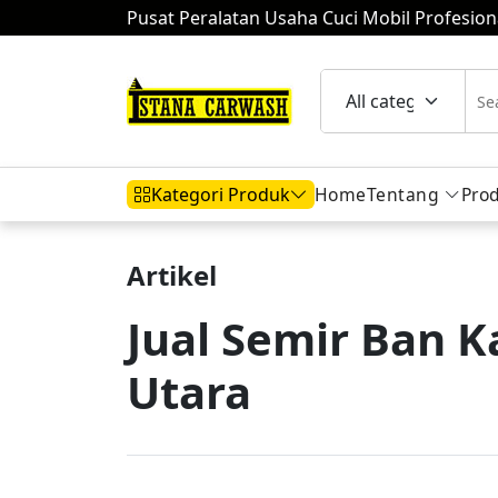
Pusat Peralatan Usaha Cuci Mobil Profesion
Home
Tentang
Pro
Kategori Produk
Artikel
Hidrolik Mobil
Hidrolik Motor
Komp
Jual Semir Ban
Utara
Mesin Air