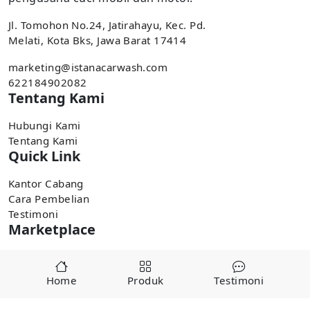
Jl. Tomohon No.24, Jatirahayu, Kec. Pd.
Melati, Kota Bks, Jawa Barat 17414
marketing@istanacarwash.com
622184902082
Tentang Kami
Hubungi Kami
Tentang Kami
Quick Link
Kantor Cabang
Cara Pembelian
Testimoni
Marketplace
Pembelian tersedia di marketplace,
Home
Produk
Testimoni
Tokopedia
Shopee