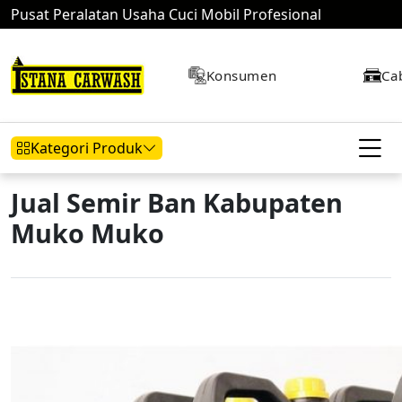
Pusat Peralatan Usaha Cuci Mobil Profesional
Konsumen
Ca
Kategori Produk
Jual Semir Ban Kabupaten
Muko Muko
Hidrolik Mobil
Hidrolik Motor
Kompresor
Mesin Air