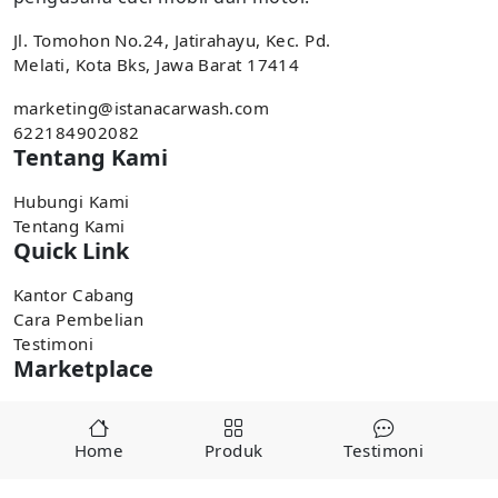
Jl. Tomohon No.24, Jatirahayu, Kec. Pd.
Melati, Kota Bks, Jawa Barat 17414
marketing@istanacarwash.com
622184902082
Tentang Kami
Hubungi Kami
Tentang Kami
Quick Link
Kantor Cabang
Cara Pembelian
Testimoni
Marketplace
Pembelian tersedia di marketplace,
Home
Produk
Testimoni
Tokopedia
Shopee