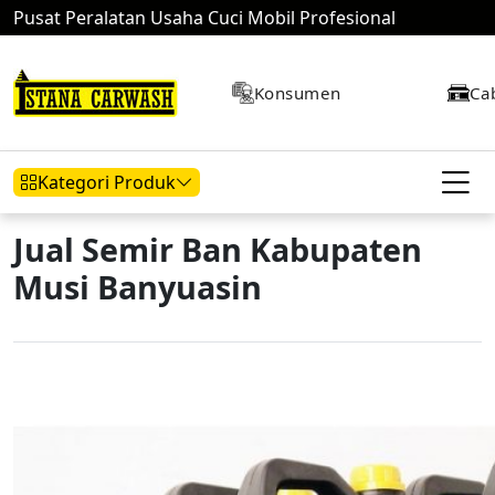
Pusat Peralatan Usaha Cuci Mobil Profesional
Konsumen
Ca
Kategori Produk
Jual Semir Ban Kabupaten
Musi Banyuasin
Hidrolik Mobil
Hidrolik Motor
Kompresor
Mesin Air