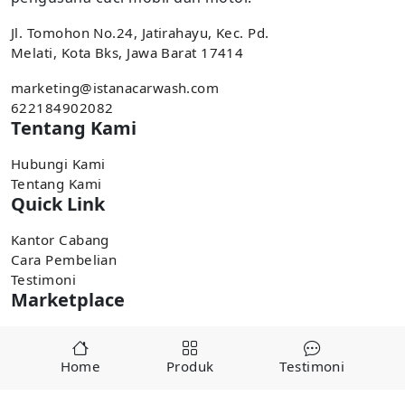
Jl. Tomohon No.24, Jatirahayu, Kec. Pd.
Melati, Kota Bks, Jawa Barat 17414
marketing@istanacarwash.com
622184902082
Tentang Kami
Hubungi Kami
Tentang Kami
Quick Link
Kantor Cabang
Cara Pembelian
Testimoni
Marketplace
Pembelian tersedia di marketplace,
Home
Produk
Testimoni
Tokopedia
Shopee