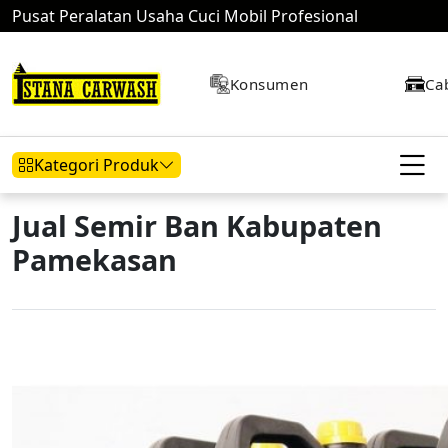
Pusat Peralatan Usaha Cuci Mobil Profesional
Konsumen
Ca
Kategori Produk
Jual Semir Ban Kabupaten
Pamekasan
Hidrolik Mobil
Hidrolik Motor
Kompresor
Mesin Air